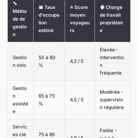
🔧
📅 Taux
⭐ Score
🧠 Charge
Métho
d'occupa
moyen
de travail
de de
tion
voyageu
propriétair
gestio
estimé
rs
e
n
Élevée -
Gestio
50 à 60
interventio
4,2 / 5
n solo
%
n
fréquente
Gestio
Modérée -
n
65 à 75
4,5 / 5
supervisio
assisté
%
n régulière
e
Servic
Faible -
es clé
75 à 85