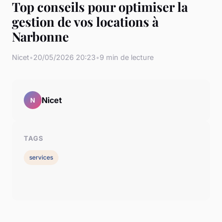
Top conseils pour optimiser la
gestion de vos locations à
Narbonne
Nicet
•
20/05/2026 20:23
•
9 min de lecture
Nicet
N
TAGS
services