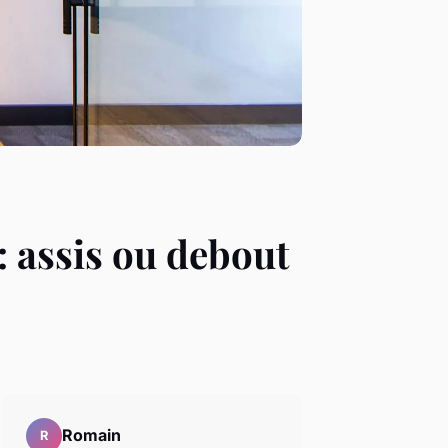
: assis ou debout
Romain
R