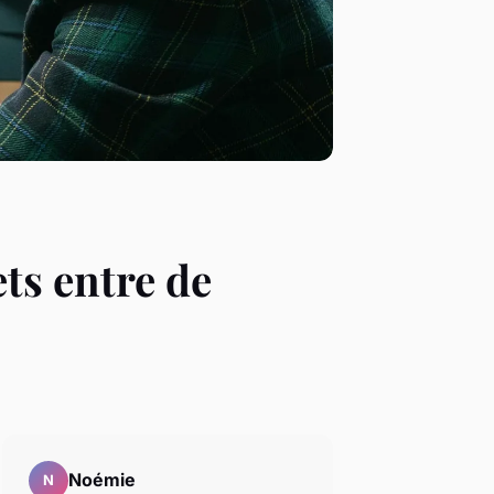
ts entre de
Noémie
N